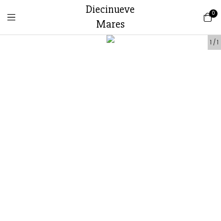
Diecinueve
0
Mares
1
/
1