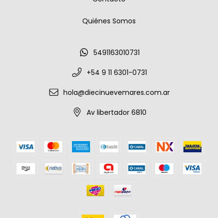
Quiénes Somos
5491163010731
+54 9 11 6301-0731
hola@diecinuevemares.com.ar
Av libertador 6810