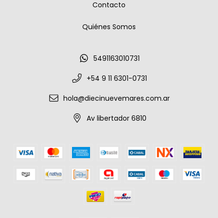
Contacto
Quiénes Somos
5491163010731
+54 9 11 6301-0731
hola@diecinuevemares.com.ar
Av libertador 6810