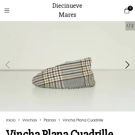
Diecinueve
0
Mares
1
/
2
Inicio
>
Vinchas
>
Planas
>
Vincha Plana Cuadrille
Vincha Plana Cuadrille