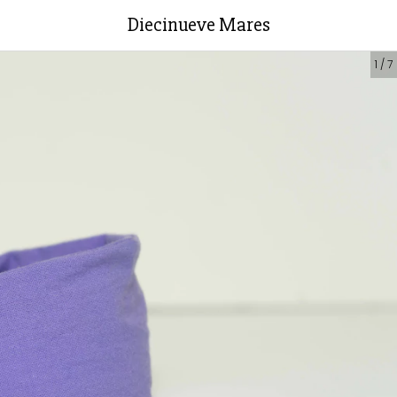
Diecinueve Mares
1
/
7