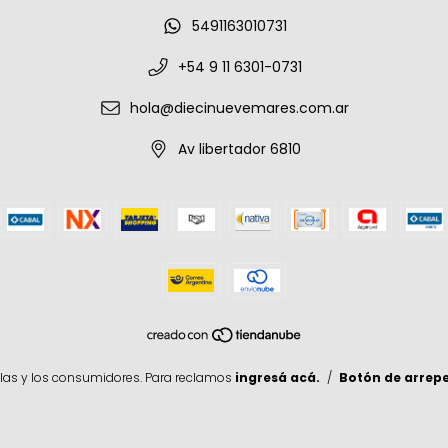
5491163010731
+54 9 11 6301-0731
hola@diecinuevemares.com.ar
Av libertador 6810
las y los consumidores. Para reclamos
ingresá acá.
/
Botón de arrep