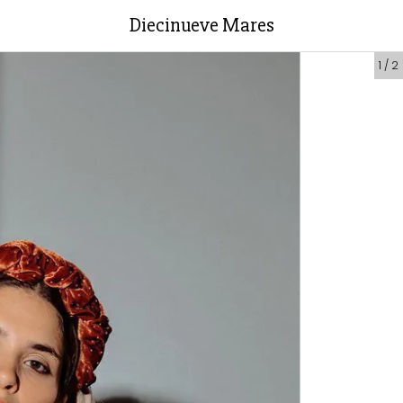
Diecinueve Mares
1
/
2