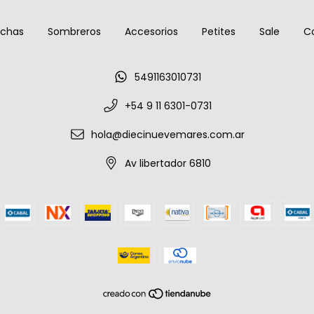
nchas
Sombreros
Accesorios
Petites
Sale
C
5491163010731
+54 9 11 6301-0731
hola@diecinuevemares.com.ar
Av libertador 6810