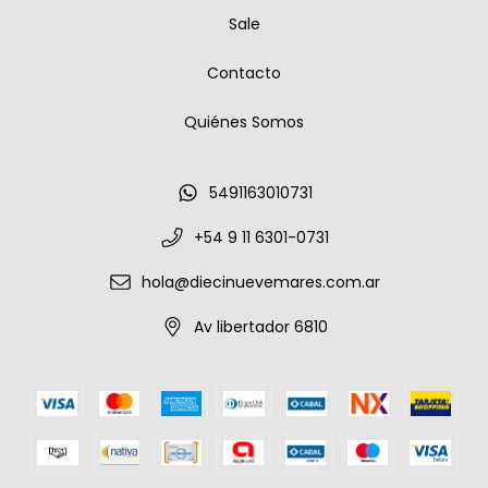
Sale
Contacto
Quiénes Somos
5491163010731
+54 9 11 6301-0731
hola@diecinuevemares.com.ar
Av libertador 6810